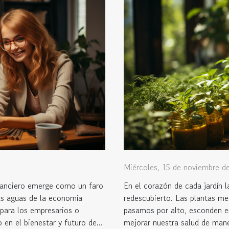
Miércoles, 15 de noviembre d
inanciero emerge como un faro
En el corazón de cada jardín l
tas aguas de la economía
redescubierto. Las plantas me
 para los empresarios o
pasamos por alto, esconden en 
 en el bienestar y futuro de...
mejorar nuestra salud de mane