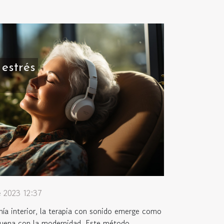
 estrés
e 2023 12:37
ía interior, la terapia con sonido emerge como
esuena con la modernidad. Este método