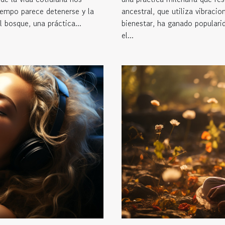
iempo parece detenerse y la
ancestral, que utiliza vibraci
 bosque, una práctica...
bienestar, ha ganado populari
el...